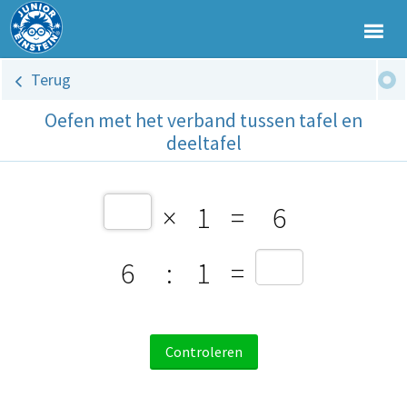
Terug
Oefen met het verband tussen tafel en
deeltafel
×
1
=
6
6
:
1
=