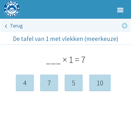
Terug
De tafel van 1 met vlekken (meerkeuze)
___ × 1 = 7
4
7
5
10